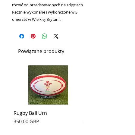
różnić od przedstawionych na zdjęciach.
Ręcznie wykonane i wykończone w
S
omerset w Wielkiej Brytanii.
Powiązane produkty
Rugby Ball Urn
Football Urn
Cena
Cena
350,00 GBP
350,00 GBP