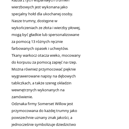
Każda z tych wspaniałych trumien
wierzbowych jest wykonana jako
specjalny hołd dla ukochanej osoby.
Nasze trumny, dostępne w
wykończeniach ze złota i wierzby płowej,
mogą być gładkie lub spersonalizowane
za pomocą 13 różnych ręcznie
farbowanych opasek i uchwytów.
Tkany warkocz otacza wieko, mocowany
do korpusu za pomocą zapięć na rzep.
Można również przymocować pięknie
wygrawerowane napisy na dębowych
tabliczkach, a także szereg okładzin
wewnętrznych wykonanych na
zamówienie.
Odznaka firmy Somerset Willow jest
przymocowana do każdej trumny jako
powszechnie uznany znak jakości, a
jednocześnie symbolizuje dziedzictwo