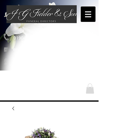
01904 654460
enquiries@jgfielderandson.co.uk
Nasze lokalizacje