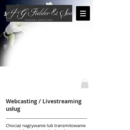
01904 654460
enquiries@jgfielderandson.co.uk
Nasze lokalizacje
Webcasting / Livestreaming
usług
Chociaż nagrywanie lub transmitowanie