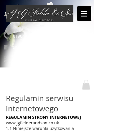
01904 654460
enquiries@jgfielderandson.co.uk
Nasze lokalizacje
Regulamin serwisu
internetowego
REGULAMIN STRONY INTERNETOWEJ
www.jgfielderandson.co.uk
1.1 Niniejsze warunki użytkowania