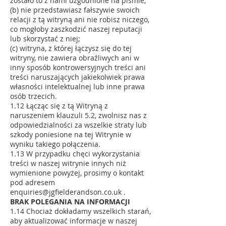
zostało to z nami uzgodnione na piśmie;
(b) nie przedstawiasz fałszywie swoich
relacji z tą witryną ani nie robisz niczego,
co mogłoby zaszkodzić naszej reputacji
lub skorzystać z niej;
(c) witryna, z której łączysz się do tej
witryny, nie zawiera obraźliwych ani w
inny sposób kontrowersyjnych treści ani
treści naruszających jakiekolwiek prawa
własności intelektualnej lub inne prawa
osób trzecich.
1.12 Łącząc się z tą Witryną z
naruszeniem klauzuli 5.2, zwolnisz nas z
odpowiedzialności za wszelkie straty lub
szkody poniesione na tej Witrynie w
wyniku takiego połączenia.
1.13 W przypadku chęci wykorzystania
treści w naszej witrynie innych niż
wymienione powyżej, prosimy o kontakt
pod
adresem
enquiries@jgfielderandson.co.uk
.
BRAK POLEGANIA NA INFORMACJI
1.14 Chociaż dokładamy wszelkich starań,
aby aktualizować informacje w naszej