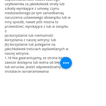
użytkownika za jakiekolwiek straty lub
szkody wynikające z umowy, czynu
niedozwolonego (w tym zaniedbania),
naruszenia ustawowego obowiązku lub w
inny sposób, nawet jeśli można to
przewidzieć, wynikające z lub w związku
z:
(a) korzystanie lub niemożność
korzystania z naszej witryny; lub
(b) korzystanie lub poleganie na
jakichkolwiek treściach wyświetlanych w
naszej witrynie.
1.18 Nie gwarantujemy, że strona będzie
zawsze dostępna lub wolna od błędów
lub wirusów. Jesteś odpowiedzialny za
iinstalację oprogramowania
antywirusowego, aby chronić swój sprzęt.
W zakresie, w jakim jest to prawnie
możliwe, nie będziemy odpowiedzialni za
jakiekolwiek straty lub szkody
spowodowane przez wirus lub inny
technologicznie szkodliwy materiał, który
może zainfekować Twój sprzęt