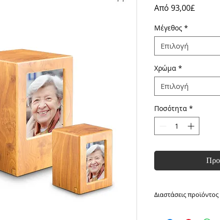
Τιμή
Από
93,00£
Έκπτω
Μέγεθος
*
Επιλογή
Χρώμα
*
Επιλογή
Ποσότητα
*
Προ
Διαστάσεις προϊόντος
Μικρό: Ύψος: 13cm,