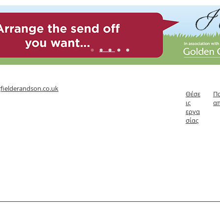
fielderandson.co.uk
Θέσε
Πο
ις
α
εργα
σίας