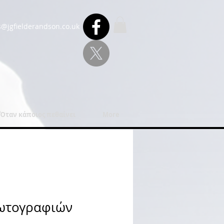
s@jgfielderandson.co.uk
Όταν κάποιος πεθαίνει
More
ωτογραφιών