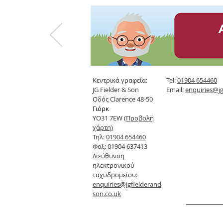
Κεντρικά γραφεία:
Tel:
01904 654460
JG Fielder & Son
Email:
enquiries@jg
Οδός Clarence 48-50
Γιόρκ
YO31 7EW
(Προβολή
χάρτη)
Τηλ:
01904 654460
Φαξ: 01904 637413
Διεύθυνση
ηλεκτρονικού
ταχυδρομείου:
enquiries@jgfielderand
son.co.uk