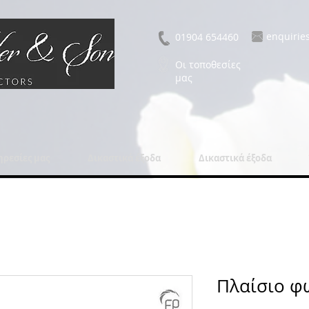
enquirie
01904 654460
Οι τοποθεσίες
μας
ηρεσίες μας
Δικαστικά έξοδα
Δικαστικά έξοδα
Πλαίσιο φ