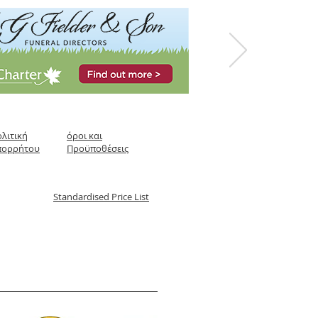
λιτική
όροι και
πορρήτου
Προϋποθέσεις
Standardised Price List