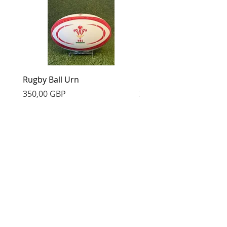
Rugby Ball Urn
Football Urn
Cena
Cena
350,00 GBP
350,00 GBP