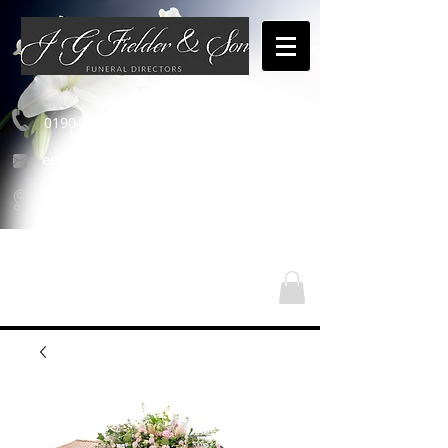
01904 654460
enquiries@jgfielderandson.co.uk
Nasze lokalizacje