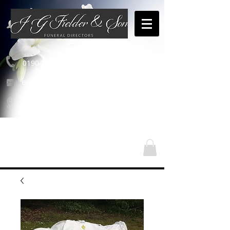
01904 654460
enquiries@jgfielderandson.co.uk
Οι τοποθεσίες μας