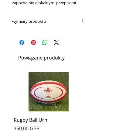
zapoznaj się z lokalnymi przepisami.
wymiary produktu
Zewnętrzne: 295 mm (szer.) X 210
mm (gł.) X 140 mm (wys.)
Zaprojektowany do
przechowywania skremowanych
Powiązane produkty
szczątków przeciętnej osoby
dorosłej.
Rugby Ball Urn
Football Urn
Cena
Cena
350,00 GBP
350,00 GBP