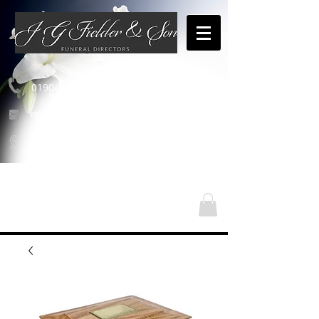
01904 654460
enquiries@jgfielderandson.co.uk
Nasze lokalizacje