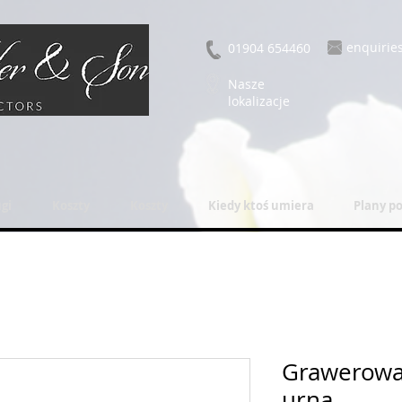
enquirie
01904 654460
Nasze
lokalizacje
gi
Koszty
Koszty
Kiedy ktoś umiera
Plany p
Grawerowa
urna