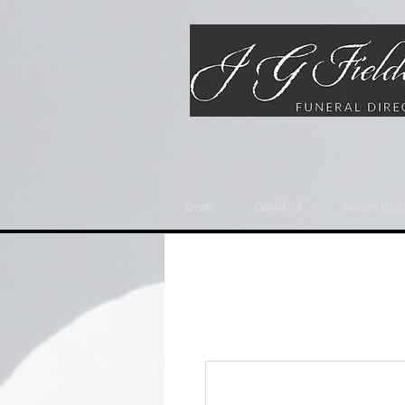
Dom
Covid-19
Nasze Usłu