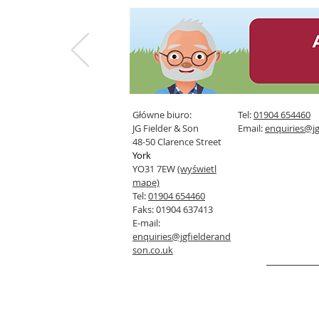
Główne biuro:
Tel:
01904 654460
JG Fielder & Son
Email:
enquiries@jg
48-50 Clarence Street
York
YO31 7EW
(wyświetl
mapę)
Tel:
01904 654460
Faks: 01904 637413
E-mail:
enquiries@jgfielderand
son.co.uk