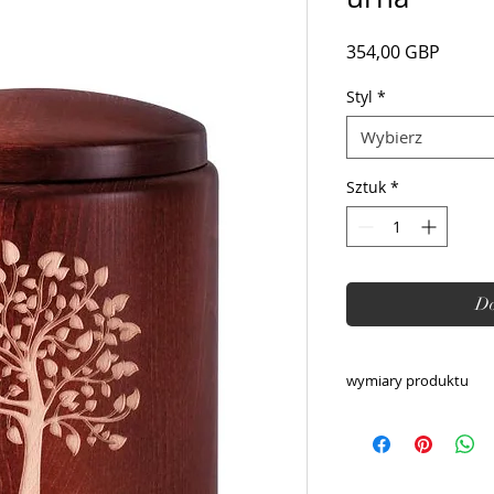
Cena
354,00 GBP
Styl
*
Wybierz
Sztuk
*
Do
wymiary produktu
Wysokość: 28 cm
Średnica: 20,5 cm
Pojemność: 5L