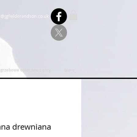
s@jgfielderandson.co.uk
ogrzebowe opłacone z góry
More
na drewniana