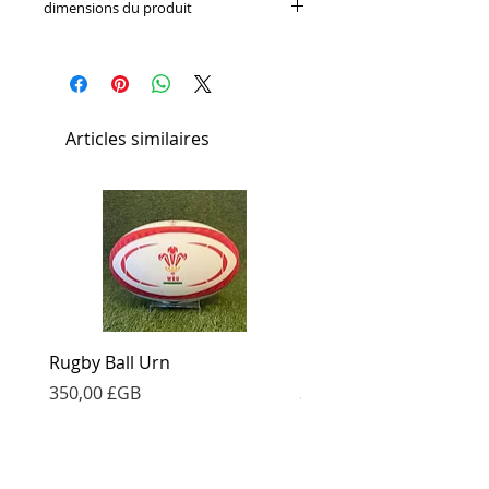
dimensions du produit
Hauteur: 31 cm, Capacité: 3,6 L
Articles similaires
Rugby Ball Urn
Football Urn
Prix
Prix
350,00 £GB
350,00 £GB