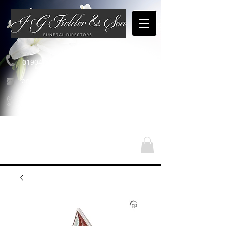
01904 654460
enquiries@jgfielderandson.co.uk
Nos emplacements