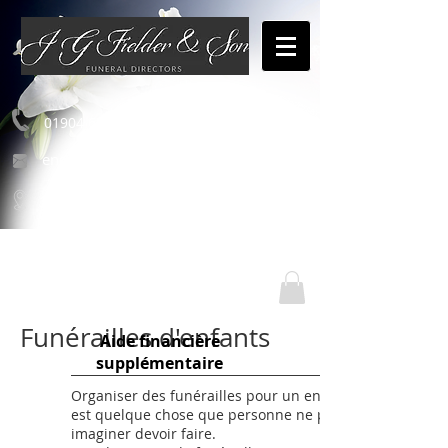
01904 654460
enquiries@jgfielderandson.co.uk
Nos emplacements
Funérailles d'enfants
Aide financière
supplémentaire
Organiser des funérailles pour un enfant
est quelque chose que personne ne peut
imaginer devoir faire.