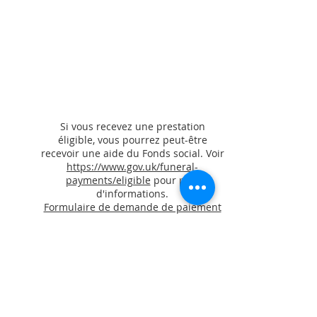
Si vous recevez une prestation
éligible, vous pourrez peut-être
recevoir une aide du Fonds social. Voir
https://www.gov.uk/funeral-
payments/eligible
pour plus
d'informations.
Formulaire de demande de paiement
funéraire
Siège social:
JG Fielder & Son
48-50, rue Clarence
York