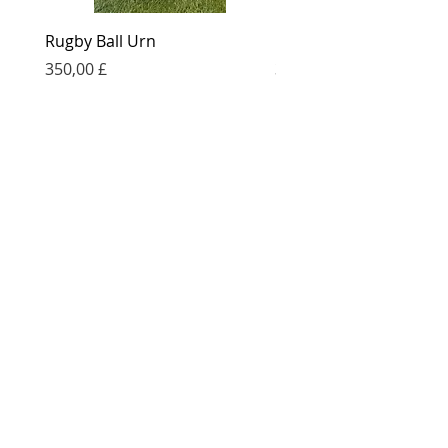
Rugby Ball Urn
Football Urn
Preis
Preis
350,00 £
350,00 £