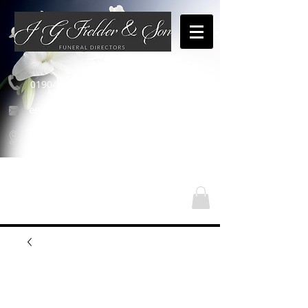
01904 654460
enquiries@jgfielderandson.co.uk
Unsere Standorte