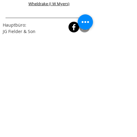
Wheldrake (I W Myers)
Hauptbüro:
JG Fielder & Son
48-50 Clarence Street
York
YO31 7EW
(Karte
anzeigen
)
Tel.:
01904 654460
Fax: 01904 637413
E-Mail:
enquiries@jgfielderandson.co.uk
Tel:
01904 654460
Email:
enquiries@jgfielderandson.co.uk