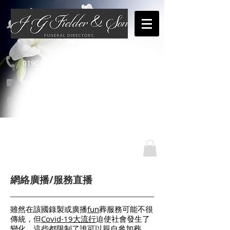
01904 654460
enquiries@jgfielderandson.co.uk
我們的位置
網絡廣播/服務直播
雖然在該國錄製或廣播
fun
葬服務可能不很
傳統，但
Covid-19大流行
迫使社會發生了
變化。這些都限制了誰可以親自參加葬