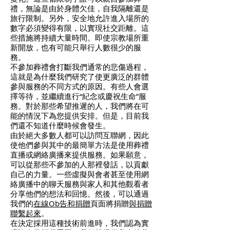
禮，無論是由於身體欠佳，自我隔離還是
旅行限制。另外，安全地允許進入場所的
數字必須變得有限，以實現社交距離。這
些措施將持續大量時間。即使宗教場所重
新開放，也有可能只舉行人數很少的服
務。
不參加葬禮會打斷我們通常的悲傷過程，
這就是為什麼我們研究了使更廣泛的群體
參與服務的不同方式的原因。有些人會選
擇等待，並繼續進行“紀念或慶祝生命”服
務。對於那些希望推遲的人，我們將在可
能的情況下為您提供安排。但是，目前我
們還不知道什麼時候會發生。
由於絕大多數人都可以訪問互聯網，因此
使他們參與其中的最簡單方法是使用葬禮
直播或網絡廣播來提供服務。如果願意，
可以從那些不參加的人那裡發話，以貢獻
自己的力量。一些虛擬與會者甚至使用網
絡廣播中的聊天服務與家人和其他觀看者
分享他們的想法和回憶。然後，可以通過
我們的
在線Ob告和捐贈
頁面將捐贈
與捐贈
聯繫起來
。
在決定採用這種技術前進時，我們認為實