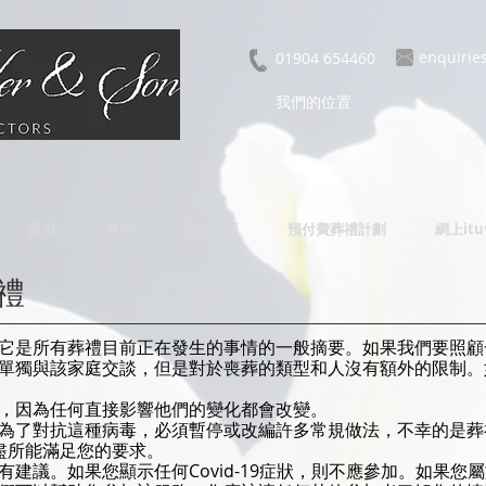
enquirie
01904 654460
我們的位置
費用
費用
當有人死
預付費葬禮計劃
網上it
葬禮
是所有葬禮目前正在發生的事情的一般摘要。如果我們要照顧一個親
單獨與該家庭交談，但是對於喪葬的類型和人沒有額外的限制。
，因為任何直接影響他們的變化都會改變。
為了對抗這種病毒，必須暫停或改編許多常規做法，不幸的是葬
盡所能滿足您的要求。
建議。如果您顯示任何Covid-19症狀，則不應參加。如果您