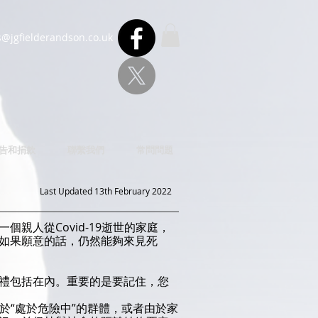
s@jgfielderandson.co.uk
u告和捐款
聯繫我們
常問問題
Last Updated 13th February 2022
人從Covid-19逝世的家庭，
如果願意的話，仍然能夠來見死
禮包括在內。重要的是要記住，您
屬於“處於危險中”的群體，或者由於家