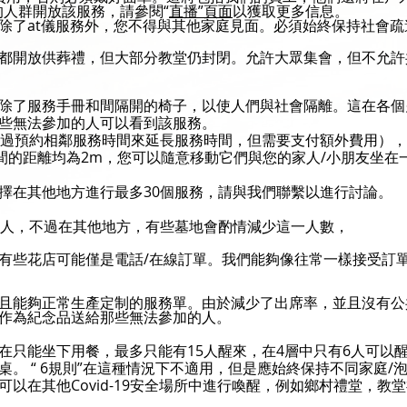
的人群開放該服務，請參閱“
直播”頁面
以獲取更多信息
。
除了at儀服務外，您不得與其他家庭見面。必須始終保持社會疏
都開放供葬禮，但大部分教堂仍封閉。
允許大眾集會，但不允許
除了服務手冊和間隔開的椅子，以使人們與社會隔離。這在各個
些無法參加的人可以看到該服務。
通過預約相鄰服務時間來延長服務時間，但需要支付額外費用）
之間的距離均為2m，您可以隨意移動它們與您的家人/小朋友坐
擇在其他地方進行最多30個服務，請與我們聯繫以進行討論。
0人，不過在其他地方，有些墓地會酌情減少這一人數，
有些花店可能僅是電話/在線訂單。我們能夠像往常一樣接受訂
且能夠正常生產定制的服務單。由於減少了出席率，並且沒有公
作為紀念品送給那些無法參加的人。
ure場所現在只能坐下用餐，最多只能有15人醒來，在4層中只有6人
。 “ 6規則”在這種情況下不適用，但是應始終保持不同家庭/
以在其他Covid-19安全場所中進行喚醒，例如鄉村禮堂，教