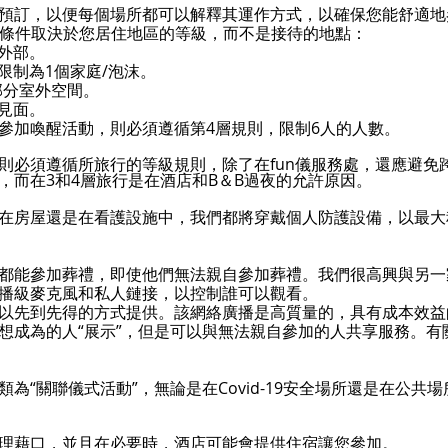
預訂，以便每個場所都可以解釋其運作方式，以確保您能舒適地
聚會的條件取決於您居住地區的等級，而不是接待的地點：
是外部。
部限制為1個家庭/泡沫。
部分室外空間。
人見面。
域參加喚醒活動，則必須遵循第4層規則，限制6人的人數。
則必須遵循所旅行的等級規則，除了在fun儀服務處，還應避免
，而在3和4層旅行是在酒店和B＆B過夜的允許原因。
在房屋還是在看護設施中，我們都將穿戴個人防護設備，以最大
都能參加葬禮，即使他們無法親自參加葬禮。我們很高興與另一
播級麥克風和私人鏈接，以控制誰可以觀看。
以先到先得的方式提供。該網絡廣播是高質量的，具有成本效益
想成為的人“展示”，但是可以與無法親自參加的人共享服務。有
“關聯儀式活動”，無論是在Covid-19安全場所還是在公共場所
理藉口，並且在必要時，酒店可能會提供
住宿讓您參加。