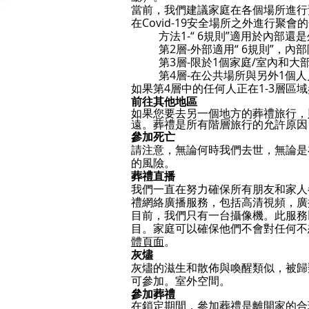
當前，我們建議家庭在各個場所進行
在Covid-19安全場所之外進行
方法1-“ 6規則”適用於內部還
第2層-外部適用“ 6規則”，內
第3層-限於1個家庭/室內和大
第4層-在公共場所與另外1個
如果第4層中的任何人正在1-3層區
前往其他地區
如果您要去另一個地方的葬禮旅行，
遠。葬禮是所有階層旅行的允許原因
參加死亡
請注意，無論何時我們去世，無論是
的風險。
葬禮直播
我們一直在努力確保所有朋友和家人
禮網絡廣播服務，包括高清視頻，廣
目前，我們只有一台攝像機。此服務
目。家庭可以確保他們不會對任何不
體頁面
。
灰燼
灰燼的滋生和散佈與喚醒類似，被歸類為
可參加。室外空間。
參加葬禮
在鎖定期間，參加葬禮是離開家的合