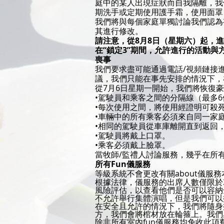
庭中的某人出現症狀而自我隔離，我
期洗手或定期使用護手霜，使用面罩
我們將與每個家庭單獨討論我們認為
其進行修改。
請注意，從8月8日（星期六）起，進
在“鎖定3”期間，允許進行的活動與
喪事
我們要求盡可能通過電話/視頻鏈接
議，我們只能在事先安排的情況下，
從7月6日星期一開始，我們將恢復
•駕駛員和乘客之間的分隔線（最多
•每次使用之間，將使用經證明可殺死C
•車輛中的所有乘客必須來自同一家庭
•相同的駕駛員從車庫離開直到返回
•駕駛員將戴上口罩。
•乘客必須戴上臉罩。
當
牧師/監禮人討論服務，幾乎在所
所有Fun儀服務
等級系統不會更改有關about儀
根據法律，儀服務的出席人數僅限於
風險評估，以查看他們是否可以容納
不允許舉行集體演唱，但是我們可以
在安全且允許的情況下，我們將隨身
方，我們會將棺材放在輪箍上。我們
除非所有室內fun儀服務均免收此