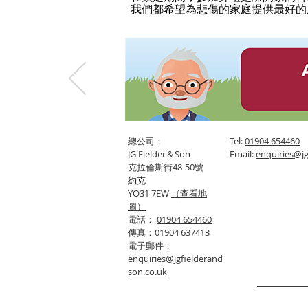
我們都希望為悲傷的家庭提供最好的
總公司：
Tel:
01904 654460
JG Fielder＆Son
Email:
enquiries@jg
克拉倫斯街48-50號
約克
YO31 7EW
（查看地
圖）
電話：
01904 654460
傳真：01904 637413
電子郵件：
enquiries@jgfielderand
son.co.uk