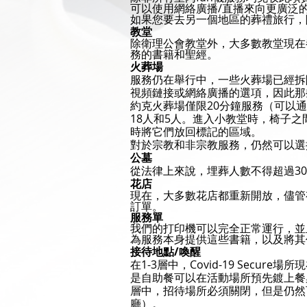
可以使用網絡廣播/直播來向更廣泛
如果您要去另一個地區的葬禮旅行，
教堂
除衛理公會教堂外，大多數教堂現在
務的書籍和聖經。
火葬場
服務仍在舉行中，一些火葬場已經拆
視頻鏈接或網絡廣播的選項，因此那
約克火葬場僅限20分鐘服務（可以
18人和5人。進入小教堂時，椅子
時將它們放回標記的區域。
對於宗教和非宗教服務，仍然可以選
公墓
從法律上來說，埋葬人數不得超過3
花店
現在，大多數花店都重新開放，儘管
訂單。
服務單
我們的打印機可以完全正常運行，並
為服務本身提供這些書籍，以及將其
接待地點/喚醒
在1-3層中，Covid-19 Sec
是自助餐可以在活動場所預先鍍上餐桌
層中，招待場所必須關閉，但是仍然可
廳）。