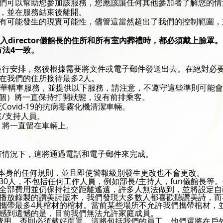
們可以幫助您參加該服務，您應該讓任何其他參加者了解您的情
，並在服務結束後離開。
有可能發生的現實可能性，儘管這當然超出了我們的控制範圍，
入director儀館長的住所和所有室內葬禮時，都必須戴上臉罩。
方法4一致。
進行安排，然後根據需要將文件或電子郵件發送出去。在絕對必
在我們的住所接待最多2人。
豪華轎車服務，並提供以下服務，請注意，不遵守這些準則可能
6個）將一直保持打開狀態，沒有前排乘客。
ovid-19的抗病毒霧化機清潔車輛。
/支持人員。
，將一直留在車輛上。
有情況下，這將通過電話和電子郵件來完成。
服務本身的任何規則，並且即使警報級別發生更改也不會更改。
30人，不包括任何工作人員，例如部長/主持人，fun儀館長等
全部費用並仍保持社交距離遙遠，許多人無法做到，並將設定自
播放錄製的讚美詩版本，我們發現大多數人都喜歡聽讚美詩，而
攜帶最多4具棺材的棺材。當前某些場所不允許我們攜帶棺材，
感到遺憾的是，目前我們無法允許家庭成員。
項費用，否則必須戴好面罩。這將包括我們的員工，他們還將在戶