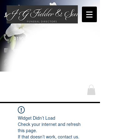
01904 654460
enquiries@jgfielderandson.co.uk
Unsere Standorte
Widget Didn’t Load
Check your internet and refresh
this page.
If that doesn’t work, contact us.