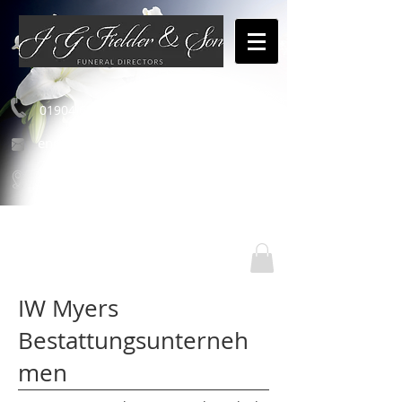
01904 654460
enquiries@jgfielderandson.co.uk
Unsere Standorte
IW Myers
Bestattungsunterneh
men