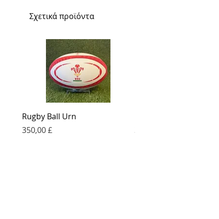
Σχετικά προϊόντα
Rugby Ball Urn
Football Urn
Τιμή
Τιμή
350,00 £
350,00 £