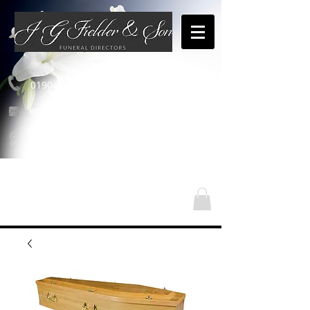
01904 654460
enquiries@jgfielderandson.co.uk
Οι τοποθεσίες μας