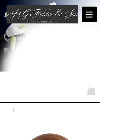
01904 654460
enquiries@jgfielderandson.co.uk
Nos emplacements