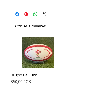
Hauteur: 29cm
Diamètre: 22,5 cm
Capacité: 5L
Articles similaires
Rugby Ball Urn
Football Urn
Prix
Prix
350,00 £GB
350,00 £GB