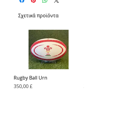
Σχετικά προϊόντα
Rugby Ball Urn
Football Urn
Τιμή
Τιμή
350,00 £
350,00 £