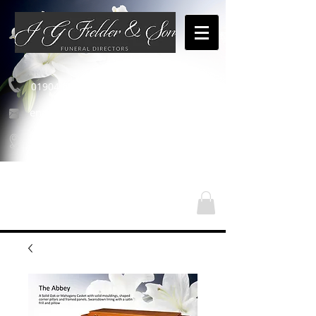
01904 654460
enquiries@jgfielderandson.co.uk
Οι τοποθεσίες μας