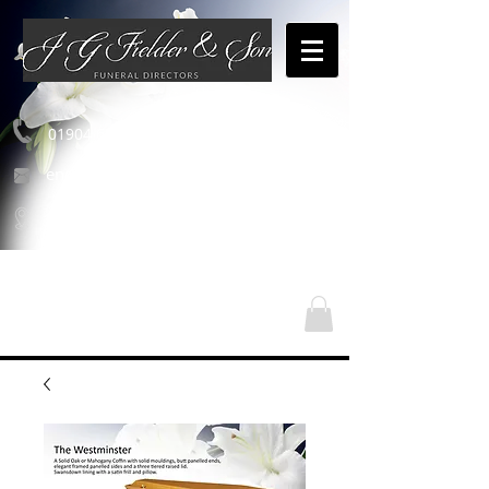
01904 654460
enquiries@jgfielderandson.co.uk
Nos emplacements