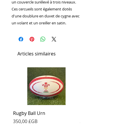
un couvercle surélevé à trois niveaux.
Ces cercueils sont également dotés
d'une doublure en duvet de cygne avec
un volant et un oreiller en satin.
Articles similaires
Rugby Ball Urn
Football Urn
Prix
Prix
350,00 £GB
350,00 £GB