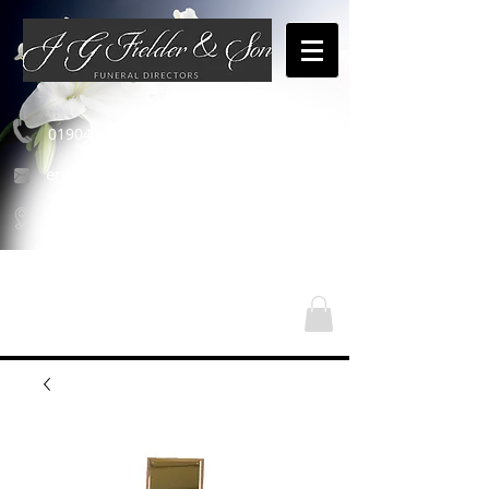
01904 654460
enquiries@jgfielderandson.co.uk
Nos emplacements