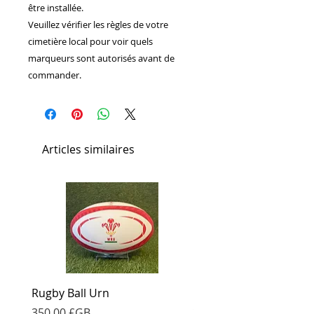
être installée.
Veuillez vérifier les règles de votre
cimetière local pour voir quels
marqueurs sont autorisés avant de
commander.
Articles similaires
Rugby Ball Urn
Football Urn
Prix
Prix
350,00 £GB
350,00 £GB